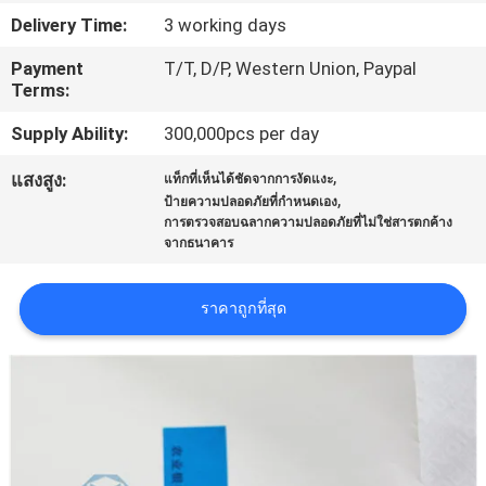
โรงงาน
Delivery Time:
3 working days
Payment
T/T, D/P, Western Union, Paypal
Terms:
ควบคุม
Supply Ability:
300,000pcs per day
คุณภาพ
,
แสงสูง:
แท็กที่เห็นได้ชัดจากการงัดแงะ
,
ป้ายความปลอดภัยที่กำหนดเอง
การตรวจสอบฉลากความปลอดภัยที่ไม่ใช่สารตกค้าง
ติดต่อ
จากธนาคาร
เรา
ราคาถูกที่สุด
ขอ
ใบ
เสนอ