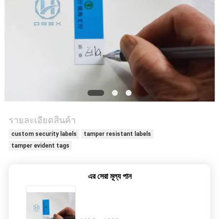
ราคา
แผนผัง
เว็บไซต์
นโยบาย
รายละเอียดสินค้า
ความ
custom security labels
tamper resistant labels
tamper evident tags
เป็น
এর সেরা মূল্য পান
ส่วน
ตัว