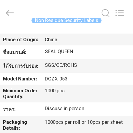
Dongguan
Zhongxiang
Packing
Material
Co.,
Non Residue Security Labels
Limited.
All
บ้าน
Rights
Reserved.
Place of Origin:
China
SEAL QUEEN
ชื่อแบรนด์:
สินค้า
SGS/CE/ROHS
ได้รับการรับรอง:
เกี่ยว
Model Number:
DGZX-053
กับ
Minimum Order
1000 pcs
Quantity:
เรา
Discuss in person
ราคา:
Packaging
1000pcs per roll or 10pcs per sheet
ทัวร์
Details: