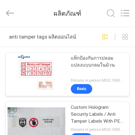
Dongguan
Zhongxiang
Packing
ผลิตภัณฑ์
Material
Co.,
Limited.
All
บ้าน
Rights
Reserved.
anti tamper tags ผลิตออนไลน์
สินค้า
แท็กป้องกันการปลอม
แปลงแบบกลมในม้วน
เกี่ยว
Discuss in person MOQ:1000pcs
ติดต่อ
กับ
เรา
Custom Hologram
Security Labels / Anti
Tamper Labels With PET
ทัวร์
Material
Discuss in person MOQ:1000pcs