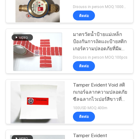
Discuss in person MOQ:1000pcs
ราคา
ติดต่อ
แผนผัง
มาตรวัดน้ำป้ายแม่เหล็ก
ป้องกันการงัดแงะป้ายสติก
เว็บไซต์
เกอร์ความปลอดภัยที่มีผลก
ระทบต่อต้านแม่เหล็ก
Discuss in person MOQ:100pcs
ติดต่อ
นโยบาย
Tamper Evident Void สติ
ความ
กเกอร์ฉลากความปลอดภัย
ซีลฉลากไวเปอร์สีขาวที่
เป็น
เห็นได้ชัดเจน
100USD MOQ:400m
ส่วน
ติดต่อ
ตัว
Tamper Evident