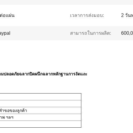
นต่อแผ่น
เวลาการส่งมอบ:
2 วั
aypal
สามารถในการผลิต:
600,0
ามปลอดภัยฉลากปิดผนึกฉลากหลักฐานการงัดแงะ
ามคำขอของลูกค้า
ภาพ ฯลฯ