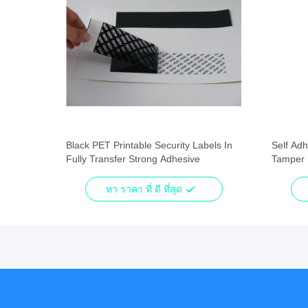
 Labels
Black PET Printable Security Labels In
Self Adh
ment
Fully Transfer Strong Adhesive
Tamper 
หา ราคา ที่ ดี ที่สุด