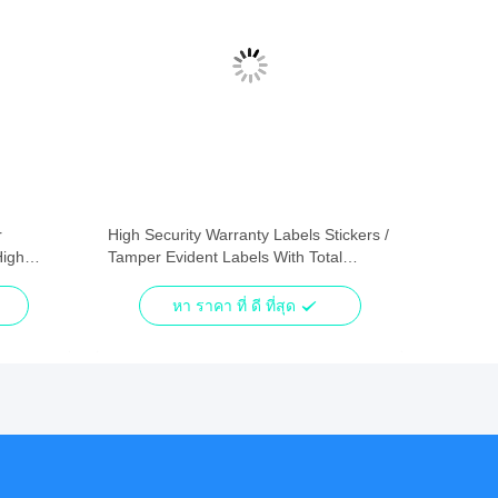
r
High Security Warranty Labels Stickers /
High
Tamper Evident Labels With Total
Transfer
หา ราคา ที่ ดี ที่สุด