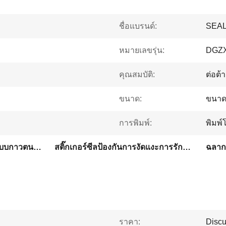
ชื่อแบรนด์:
SEA
หมายเลขรุ่น:
DGZX
คุณสมบัติ:
ต่อต
ขนาด:
ขนาด
การพิมพ์:
พิมพ์
สติ๊กเกอร์ซีลกันการงัดแงะแบบกาวตนเอง
สติ๊กเกอร์ซีลป้องกันการงัดแงะการรักษาความปลอดภัย
ฉลาก
ราคา:
Discu