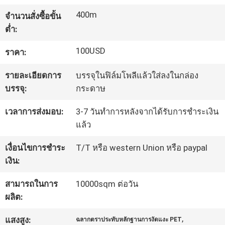
โรงงาน
400m
จำนวนสั่งซื้อขั้น
ต่ำ:
ควบคุม
100USD
ราคา:
คุณภาพ
รายละเอียดการ
บรรจุในฟิล์มโพลีแล้วใส่ลงในกล่อง
บรรจุ:
กระดาษ
ติดต่อ
เวลาการส่งมอบ:
3-7 วันทำการหลังจากได้รับการชำระเงิน
แล้ว
เรา
เงื่อนไขการชำระ
T/T หรือ western Union หรือ paypal
เงิน:
ขอ
สามารถในการ
10000sqm ต่อวัน
ใบ
ผลิต:
เสนอ
,
แสงสูง:
ฉลากตราประทับหลักฐานการงัดแงะ PET