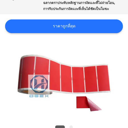
,
ฉลากตราประทับหลักฐานการงัดแงะที่ไม่ถ่ายโอน
ราคา
การรับประกันการงัดแงะที่เห็นได้ชัดเป็นโมฆะ
ราคาถูกที่สุด
แผนผัง
เว็บไซต์
นโยบาย
ความ
เป็น
ส่วน
ตัว