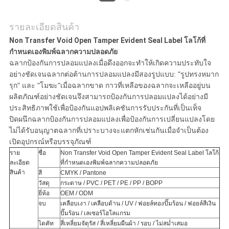
รายละเอียดสินค้า
Non Transfer Void Open Tamper Evident Seal Label โลโก้ที่
กำหนดเองพิมพ์ฉลากความปลอดภัย
ฉลากป้องกันการปลอมแปลงเมื่อดึงออกจะทำให้เกิดความประทับใจ
อย่างชัดเจนฉลากต่อต้านการปลอมแปลงมีสองรูปแบบ: "รูปทรงหมาก
รุก" และ "โมฆะ"เมื่อฉลากขาด กาวที่เหลือของฉลากจะเหลืออยู่บน
ผลิตภัณฑ์อย่างชัดเจนจึงสามารถป้องกันการปลอมแปลงได้อย่างมี
ประสิทธิภาพใช้เพื่อป้องกันแอปพลิเคชันการรับประกันที่เป็นเท็จ
ปิดผนึกฉลากป้องกันการปลอมแปลงเพื่อป้องกันการเปลี่ยนแปลงโดย
ไม่ได้รับอนุญาตฉลากที่เปราะบางจะแตกหักเช่นกันเมื่อจำเป็นต้อง
เปิดอุปกรณ์หรือบรรจุภัณฑ์
ราย
ชื่อ
Non Transfer Void Open Tamper Evident Seal Label โลโก้
ละเอียด
ที่กำหนดเองพิมพ์ฉลากความปลอดภัย
สินค้า
สี
CMYK / Pantone
วัสดุ
กระดาษ / PVC / PET / PE / PP / BOPP
ยี่ห้อ
OEM / ODM
จบ
เคลือบเงา / เคลือบด้าน / UV / ฟอยล์ทองปั๊มร้อน / ฟอยล์สีเงิน
ปั๊มร้อน / เลเซอร์โฮโลแกรม
ไดคัท
สี่เหลี่ยมจัตุรัส / สี่เหลี่ยมผืนผ้า / รอบ / ไม่สม่ำเสมอ