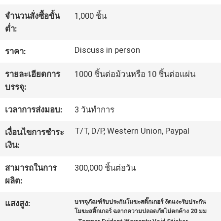
โรงงาน
จำนวนสั่งซื้อขั้น
1,000 ชิ้น
ต่ำ:
ควบคุม
Discuss in person
ราคา:
คุณภาพ
รายละเอียดการ
1000 ชิ้นต่อม้วนหรือ 10 ชิ้นต่อแผ่น
บรรจุ:
ติดต่อ
เวลาการส่งมอบ:
3 วันทำการ
T/T, D/P, Western Union, Paypal
เรา
เงื่อนไขการชำระ
เงิน:
สามารถในการ
300,000 ชิ้นต่อวัน
ขอ
ผลิต:
ใบ
แสงสูง:
บรรจุภัณฑ์รับประกันโมฆะสติ๊กเกอร์ งัดแงะรับประกัน
โมฆะสติ๊กเกอร์ ฉลากความปลอดภัยไม่ตกค้าง 20 มม
เสนอ
,
,