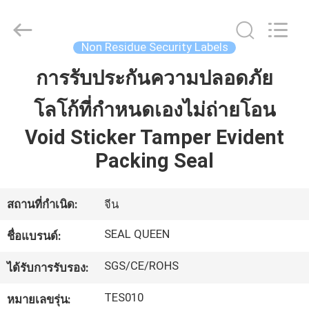
Dongguan
Zhongxiang
Packing
Material
Co.,
Non Residue Security Labels
Limited.
All
การรับประกันความปลอดภัย
บ้าน
Rights
Reserved.
โลโก้ที่กำหนดเองไม่ถ่ายโอน
สินค้า
Void Sticker Tamper Evident
Packing Seal
เกี่ยว
สถานที่กำเนิด:
จีน
กับ
SEAL QUEEN
ชื่อแบรนด์:
เรา
SGS/CE/ROHS
ได้รับการรับรอง:
ทัวร์
TES010
หมายเลขรุ่น: