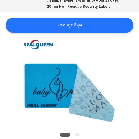
Tamper Evident Warranty Void Sticker
20mm Non Residue Security Labels
ราคา
ราคาถูกที่สุด
แผนผัง
เว็บไซต์
นโยบาย
ความ
เป็น
ส่วน
ตัว