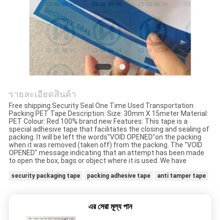
ราคา
แผนผัง
เว็บไซต์
รายละเอียดสินค้า
Free shipping Security Seal One Time Used Transportation
นโยบาย
Packing PET Tape Description: Size: 30mm X 15meter Material:
PET Colour: Red 100% brand new Features: This tape is a
special adhesive tape that facilitates the closing and sealing of
ความ
packing. It will be left the words"VOID OPENED"on the packing
when it was removed (taken off) from the packing. The "VOID
OPENED" message indicating that an attempt has been made
เป็น
to open the box, bags or object where it is used. We have
security packaging tape
packing adhesive tape
anti tamper tape
ส่วน
ตัว
এর সেরা মূল্য পান