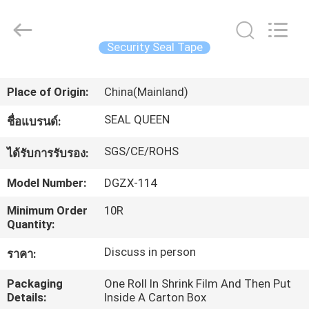
Dongguan
Zhongxiang
Packing
Material
Co.,
Security Seal Tape
Limited.
All
บ้าน
Rights
Reserved.
Place of Origin:
China(Mainland)
SEAL QUEEN
ชื่อแบรนด์:
สินค้า
SGS/CE/ROHS
ได้รับการรับรอง:
เกี่ยว
Model Number:
DGZX-114
กับ
Minimum Order
10R
Quantity:
เรา
Discuss in person
ราคา:
Packaging
One Roll In Shrink Film And Then Put
ทัวร์
Details:
Inside A Carton Box