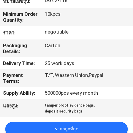
DGZX-118
หมายเลขรุ่น:
โรงงาน
Minimum Order
10kpcs
Quantity:
ควบคุม
negotiable
ราคา:
คุณภาพ
Packaging
Carton
Details:
Delivery Time:
25 work days
ติดต่อ
Payment
T/T, Western Union,Paypal
เรา
Terms:
Supply Ability:
500000pcs every month
ขอ
,
แสงสูง:
tamper proof evidence bags
deposit security bags
ใบ
เสนอ
ราคาถูกที่สุด