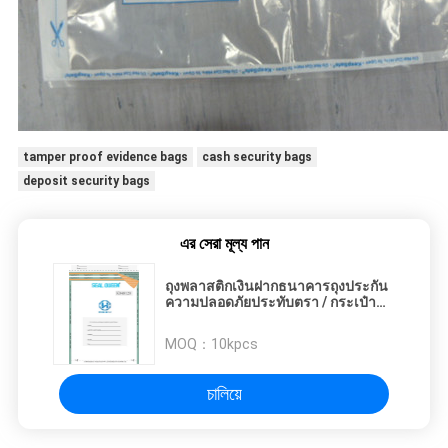
tamper proof evidence bags
cash security bags
deposit security bags
এর সেরা মূল্য পান
ถุงพลาสติกเงินฝากธนาคารถุงประกัน
ความปลอดภัยประทับตรา / กระเป๋า
ความปลอดภัย / Tamper Proof
กระเป๋าเงินฝาก
MOQ：
10kpcs
চালিয়ে