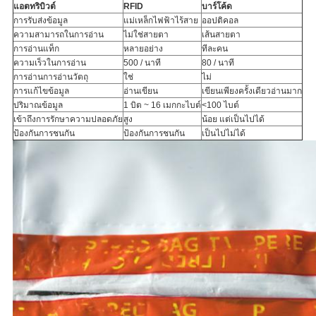
แอตทริบิวต์
RFID
บาร์โค้ด
การรับส่งข้อมูล
แม่เหล็กไฟฟ้าไร้สาย
ออปติคอล
ความสามารถในการอ่าน
ไม่ใช่สายตา
เส้นสายตา
การอ่านแท็ก
หลายอย่าง
ทีละคน
ความเร็วในการอ่าน
500 / นาที
80 / นาที
การอ่านการอ่านวัตถุ
ใช่
ไม่
การแก้ไขข้อมูล
อ่านเขียน
เขียนเพียงครั้งเดียวอ่านมาก
ปริมาณข้อมูล
1 บิต ~ 16 เมกกะไบต์
<100 ไบต์
เข้าถึงการรักษาความปลอดภัย
สูง
น้อย แต่เป็นไปได้
ป้องกันการชนกัน
ป้องกันการชนกัน
เป็นไปไม่ได้