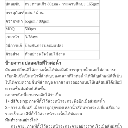
ปล่อยซับ
กระดาษแก้ว 80gsm / กระดาษศิลปะ 165gsm
บรรจุภัณฑ์
แผ่น / ม้วน
ความหนา
65gsm / 80gsm
MOQ
500pcs
เวลานำ
3-7days
วิธีการแก้
ป้องกันการปลอมแปลง
ตัวอย่าง
ตัวอย่างฟรีพร้อมใช้งาน
ป้ายความปลอดภัยที่ไวต่อน้ำ
มันจะเปลี่ยนสีได้อย่างเห็นได้ชัดเมื่อมีการบุกรุกน้ำและไม่สามารถ
เรียกคืนซึ่งเป็นหน้าที่สำคัญของฉลากที่ไวต่อน้ำได้มีสัญลักษณ์สีที่เป็น
ไปได้ตามความชื้นที่สำคัญฉลากสามารถออกแบบให้เปลี่ยนสีได้เมื่อมี
ความชื้นสัมพัทธ์เพิ่มขึ้น
ฉลากชนิดนี้สามารถจัดได้ว่าเป็น:
1> diffusing: ภาพที่ตั้งไว้ล่วงหน้าจะกระพือปีกเมื่อสัมผัสน้ำ
2> การเปลี่ยนสี: เมื่อการบุกรุกของเหลวน้ำสีต้นทางจะเปลี่ยนสีอย่าง
รวดเร็วและสีที่ตั้งไว้ล่วงหน้าจะเห็นได้ชัดเจน
มันทำงานอย่างไร?
กระจาย: ภาพที่ตั้งไว้ล่วงหน้าจะกระจายอย่างรวดเร็วเมื่อสัมผัสน้ำ