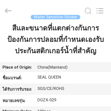
Dongguan
Zhongxiang
Packing
Material
Co.,
Water Sensitive Sticker
Limited.
All
สีและขนาดที่แตกต่างกันการ
บ้าน
Rights
Reserved.
ป้องกันการปลอมที่กำหนดเองรับ
สินค้า
ประกันสติกเกอร์น้ำที่สำคัญ
เกี่ยว
Place of Origin:
China(Mainland)
กับ
SEAL QUEEN
ชื่อแบรนด์:
เรา
SGS/CE/ROHS
ได้รับการรับรอง:
DGZX-029
หมายเลขรุ่น:
ทัวร์