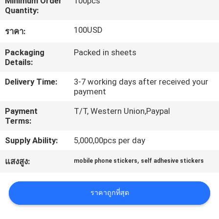
Minimum Order
100pcs
Quantity:
โรงงาน
100USD
ราคา:
ควบคุม
Packaging
Packed in sheets
Details:
คุณภาพ
Delivery Time:
3-7 working days after received your
payment
ติดต่อ
Payment
T/T, Western Union,Paypal
Terms:
เรา
Supply Ability:
5,000,00pcs per day
,
แสงสูง:
mobile phone stickers
self adhesive stickers
ขอ
ใบ
ราคาถูกที่สุด
เสนอ