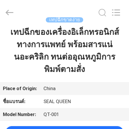
Dongguan
Zhongxiang
Packing
Material
เทปฉีกขาดง่าย
Co.,
Limited.
เทปฉีกของเครื่องอิเล็กทรอนิกส์
บ้าน
All
Rights
Reserved.
ทางการแพทย์ พร้อมสารแน่
สินค้า
นอะคริลิก ทนต่ออุณหภูมิการ
พิมพ์ตามสั่ง
เกี่ยว
กับ
Place of Origin:
China
เรา
ชื่อแบรนด์:
SEAL QUEEN
Model Number:
QT-001
ทัวร์