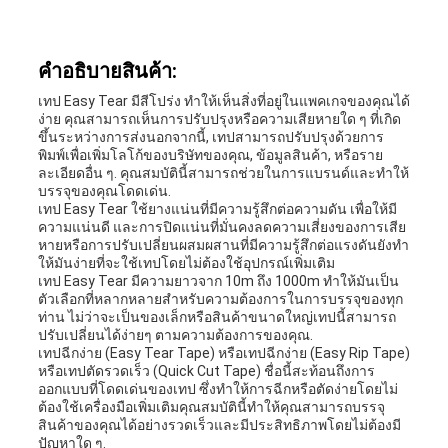
แผนผัง
คําอธิบายสินค้า:
เทป Easy Tear มีสีโปร่ง ทําให้เห็นสิ่งที่อยู่ในแพคเกจของคุณได้
เว็บไซต์
ง่าย คุณสามารถเห็นการปรับปรุงหรือความเสียหายใด ๆ ที่เกิด
ขึ้นระหว่างการส่งนอกจากนี้, เทปสามารถปรับปรุงด้วยการ
พิมพ์เพื่อเพิ่มโลโก้ของบริษัทของคุณ, ข้อมูลสินค้า, หรือราย
ละเอียดอื่น ๆ. คุณสมบัตินี้สามารถช่วยในการแบรนด์และทําให้
นโยบาย
บรรจุของคุณโดดเด่น.
เทป Easy Tear ใช้ยางแน่นที่มีความรู้สึกต่อความดัน เพื่อให้มี
ความ
ความแน่นดี และการปิดแน่นที่มั่นคงลดความเสี่ยงของการเสีย
หายหรือการปรับเปลี่ยนผสมผสานที่มีความรู้สึกต่อแรงดันยังทํา
เป็น
ให้มันง่ายที่จะใช้เทปโดยไม่ต้องใช้อุปกรณ์เพิ่มเติม
เทป Easy Tear มีความยาวจาก 10m ถึง 1000m ทําให้มันเป็น
ตัวเลือกที่หลากหลายสําหรับความต้องการในการบรรจุของทุก
ส่วน
ท่าน ไม่ว่าจะเป็นของเล็กหรือสินค้าขนาดใหญ่เทปนี้สามารถ
ปรับเปลี่ยนได้ง่ายๆ ตามความต้องการของคุณ.
ตัว
เทปฉีกง่าย (Easy Tear Tape) หรือเทปฉีกง่าย (Easy Rip Tape)
หรือเทปตัดรวดเร็ว (Quick Cut Tape) ชื่อนี้สะท้อนถึงการ
ออกแบบที่โดดเด่นของเทป ซึ่งทําให้การฉีกหรือตัดง่ายโดยไม่
ต้องใช้เครื่องมือเพิ่มเติมคุณสมบัตินี้ทําให้คุณสามารถบรรจุ
สินค้าของคุณได้อย่างรวดเร็วและมีประสิทธิภาพโดยไม่ต้องมี
ปัญหาใด ๆ.