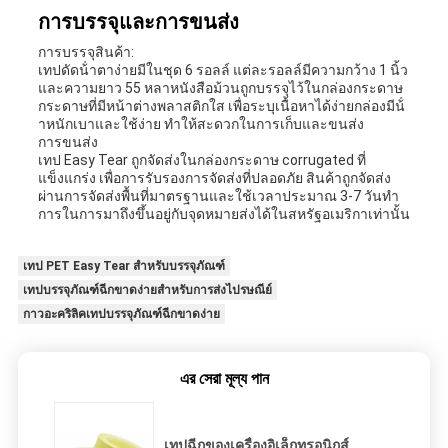
การบรรจุและการขนส่ง
การบรรจุสินค้า:
เทปดัดน้ําตาง่ายมีในชุด 6 รอลล์ แต่ละรอลล์มีความกว้าง 1 นิ้ว
และความยาว 55 หลาหนังสือม้วนถูกบรรจุไว้ในกล่องกระดาษ
กระดาษที่มีหน้าต่างพลาสติกใส เพื่อระบุเนื้อหาได้ง่ายกล่องมีน้ํ
าหนักเบาและใช้ง่าย ทําให้สะดวกในการเก็บและขนส่ง
การขนส่ง
เทป Easy Tear ถูกจัดส่งในกล่องกระดาษ corrugated ที่
แข็งแกร่ง เพื่อการรับรองการจัดส่งที่ปลอดภัย สินค้าถูกจัดส่ง
ผ่านการจัดส่งพื้นที่มาตรฐานและใช้เวลาประมาณ 3-7 วันทํา
การในการมาถึงขึ้นอยู่กับจุดหมายส่งได้ในสหรัฐอเมริกาเท่านั้น
เทป PET Easy Tear สำหรับบรรจุภัณฑ์
เทปบรรจุภัณฑ์ฉีกขาดง่ายสำหรับการส่งไปรษณีย์
กาวอะคริลิคเทปบรรจุภัณฑ์ฉีกขาดง่าย
এর সেরা মূল্য পান
เทปฉีกของเครื่องอิเล็กทรอนิกส์