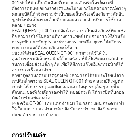
001 ทําให้มันเป็นตัวเลือกที่เหมาะสมสําหรับใครก็ตามที่
ต้องการตัดเทปอย่างรวดเร็วและไม่ยุ่งยากในสถานการณ์ต่างๆ
คุณสมบัตินี้กําจัดความจําเป็นของเล็บหรือเครื่องมือการตัดอื่น
ๆ, ทําให้มันเป็นทางเลือกที่ง่ายและสะดวกสําหรับการใช้งาน
หลาย ๆ อย่าง
SEAL QUEEN QT-001 เทปดัดน้ําตาง่าย เป็นผลิตภัณฑ์ที่น่าเชื่อ
ถือ สามารถใช้ในสถานที่ทางการแพทย์ เทปสามารถใช้สําหรับ
การผูกพันและวัตถุประสงค์ทางการแพทย์อื่น ๆการให้บริการ
ทางการแพทย์ที่ปลอดภัยและใช้ง่าย.
ผนังเล่ห์ง่าย SEAL QUEEN QT-001 สามารถใช้ได้ใน
อุตสาหกรรมอิเล็กทรอนิกส์ด้วย ผนังเล่ห์นี้เป็นที่เหมาะสมสําห
รับการเชื่อมส่วนเล็ก ๆ กัน เพื่อให้มีการแก้ไขอิเล็กทรอนิกส์ได้
อย่างรวดเร็วและง่าย
สาขาอุตสาหกรรมบรรจุภัณฑ์ยังสามารถได้รับประโยชน์จาก
เทปฉีกน้ําตาง่าย SEAL QUEEN QT-001 ด้วยคุณสมบัติเทปตัด
เร็วทําให้การบรรจุและปิดกล่องและวัสดุบรรจุอื่น ๆ ง่ายขึ้น
ลักษณะของฟิล์มคัดกรองทําให้เทปอยู่ตรงที่, ให้การปิดที่ปลอด
ภัยสําหรับแพคเกจใด ๆ
เซล ควีน QT-001 เทป แตก ง่าย มา ใน กล่อง แผ่น กระดาษ ทํา
ให้ ใส่ และ ขนส่ง ง่าย. กล่อง ยัง รับรอง ว่า เทป ยัง มี ความ
ปลอดภัย จาก การ ทําลาย.
การปรับแต่ง: