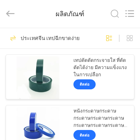
Dongguan
Zhongxiang
Packing
ผลิตภัณฑ์
Material
Co.,
Limited.
All
68
บ้าน
Rights
Reserved.
ประเทศจีน เทปฉีกขาดง่าย
Printable Security
Labels
สินค้า
เทปดัดดัดกระจายใส ที่ดัด
ดัดได้ง่าย มีความแข็งแรง
ในการเปลือก
เกี่ยว
ติดต่อ
กับ
28
เรา
Non Residue
หนังกระดาษกระดาษ
กระดาษกระดาษกระดาษ
Security Labels
กระดาษกระดาษกระดาษ
ทัวร์
กระดาษกระดาษกระดาษ
ติดต่อ
กระดาษกระดาษกระดาษ