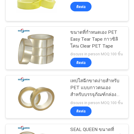
ลิก ทนต่ออุณหภูมิการพิมพ์
ติดต่อ
ราคา
ตามสั่ง
68
ขนาดที่กำหนดเอง PET
แผนผัง
Security Seal Tape
Easy Tear Tape กาวซิลิ
โคน Clear PET Tape
เว็บไซต์
discuss in person MOQ:100 ชิ้น
ติดต่อ
นโยบาย
เทปใสฉีกขาดง่ายสำหรับ
ความ
24
PET แบบกาวตนเอง
Self Adhesive
สำหรับบรรจุภัณฑ์กล่อง
เป็น
กระดาษ
discuss in person MOQ:100 ชิ้น
Security Labels
ส่วน
ติดต่อ
ตัว
SEAL QUEEN ขนาดที่