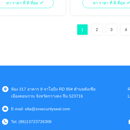
หา ราคา ที่ ดี ที่สุด
หา ราคา ที่ ดี ที่สุด
1
2
3
4
ห้อง 317 อาคาร 8 จาโอปิง RD 95# ตําบลตังเซีย
R
เมืองดอนกวน จังหวัดกวางดง จีน 523716
L
E-mail:
ella@zxsecurityseal.com
Tel:
(86)13723726306