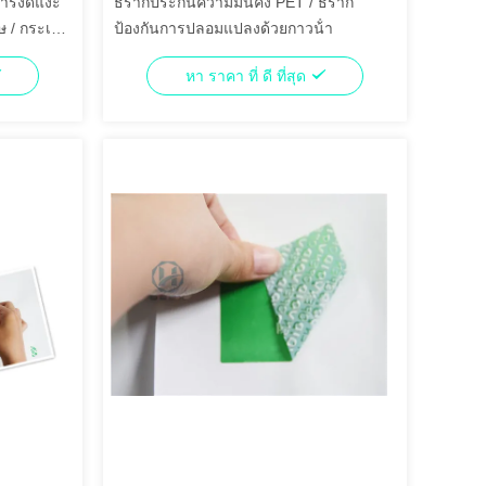
ารงัดแงะ
ธรากประกันความมั่นคง PET / ธราก
 / กระเป๋า
ป้องกันการปลอมแปลงด้วยกาวน้ํา
หา ราคา ที่ ดี ที่สุด