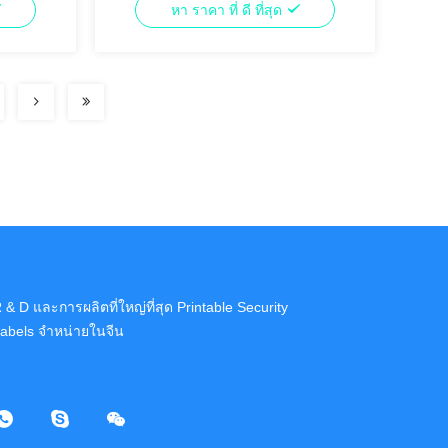
หา ราคา ที่ ดี ที่สุด
 & D และการผลิตที่ใหญ่ที่สุด Printable Security
abels จําหน่ายในจีน